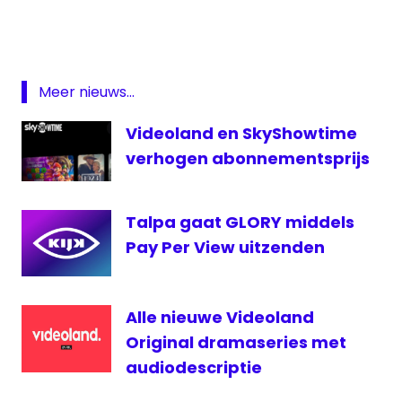
Kickboksen
Rico
Verhoeven
Videoland
Meer nieuws...
Videoland en SkyShowtime
verhogen abonnementsprijs
Talpa gaat GLORY middels
Pay Per View uitzenden
Alle nieuwe Videoland
Original dramaseries met
audiodescriptie