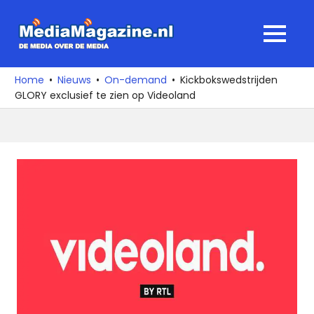
Ga
naar
MediaMagaz
MENU
de
De
inhoud
media
Home
Nieuws
On-demand
Kickbokswedstrijden
over
GLORY exclusief te zien op Videoland
de
media