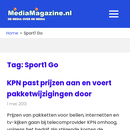
Ga
naar
MediaMagaz
MENU
de
De
inhoud
media
Home
Sport1 Go
over
de
media
Tag:
Sport1 Go
KPN past prijzen aan en voert
pakketwijzigingen door
1 mei 2013
Redactie
Televisienieuws
Prijzen van pakketten voor bellen, internetten en
tv-kijken gaan bij telecomprovider KPN omhoog,
volgens het bedrijf zijn stijgende kosten de