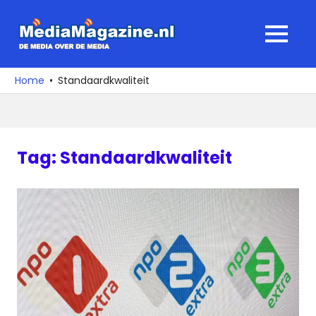
Ga
naar
MediaMagaz
MENU
de
De
inhoud
media
Home
Standaardkwaliteit
over
de
media
Tag:
Standaardkwaliteit