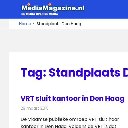
Ga
MediaMa
naar
de
De
Home
Standplaats Den Haag
media
inhoud
over
de
media
Tag:
Standplaats 
VRT sluit kantoor in Den Haag
29 maart 2015
Redactie
Televisienieuws
De Vlaamse publieke omroep VRT sluit haar
kantoor in Den Haag. Volgens de VRT is dat