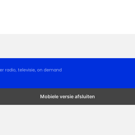
r radio, televisie, on demand
Mobiele versie afsluiten