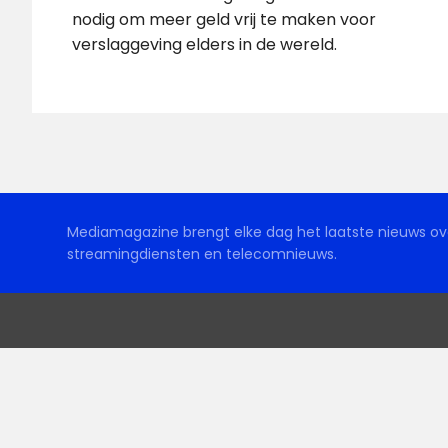
nodig om meer geld vrij te maken voor
verslaggeving elders in de wereld.
Mediamagazine brengt elke dag het laatste nieuws ove
streamingdiensten en telecomnieuws.