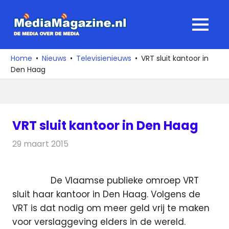
Ga
naar
MediaMagaz
MENU
de
De
inhoud
media
Home
Nieuws
Televisienieuws
VRT sluit kantoor in
over
Den Haag
de
media
VRT sluit kantoor in Den Haag
29 maart 2015
Redactie
Televisienieuws
De Vlaamse publieke omroep VRT
sluit haar kantoor in Den Haag. Volgens de
VRT is dat nodig om meer geld vrij te maken
voor verslaggeving elders in de wereld.