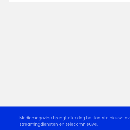
Mediamagazine brengt elke dag het laatste nieuws ove
streamingdiensten en telecomnieuws.