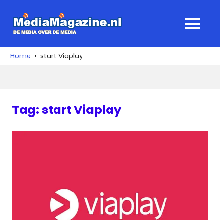
Ga
naar
MediaMagaz
MENU
de
De
inhoud
media
Home
start Viaplay
over
de
media
Tag:
start Viaplay