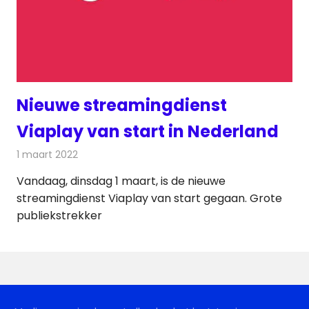
Nieuwe streamingdienst
Viaplay van start in Nederland
1 maart 2022
Redactie
On-demand
Vandaag, dinsdag 1 maart, is de nieuwe
streamingdienst Viaplay van start gegaan. Grote
publiekstrekker