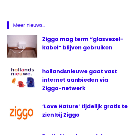
Kristensen. Over hun racetijd, liefde voor
KPN
de sport en seizoen 2022!
#Viaplay
#F1
start
pic.twitter.com/SfTRfwN2So
Viaplay
Meer nieuws...
VIAPLAY
— Amber Brantsen (@amberbrantsen)
Ziggo mag term “glasvezel-
ziggo
March 1, 2022
kabel” blijven gebruiken
hollandsnieuwe gaat vast
internet aanbieden via
Ziggo-netwerk
‘Love Nature’ tijdelijk gratis te
zien bij Ziggo