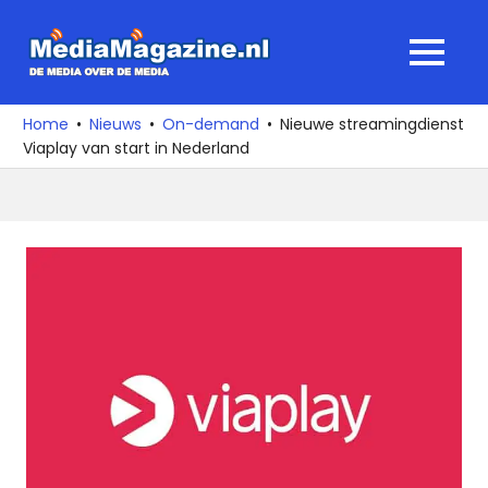
Ga
naar
MediaMagaz
MENU
de
De
inhoud
media
Home
Nieuws
On-demand
Nieuwe streamingdienst
over
Viaplay van start in Nederland
de
media