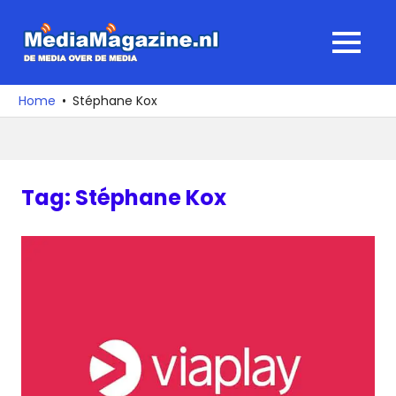
Ga
naar
MediaMagaz
MENU
de
De
inhoud
media
Home
Stéphane Kox
over
de
media
Tag:
Stéphane Kox