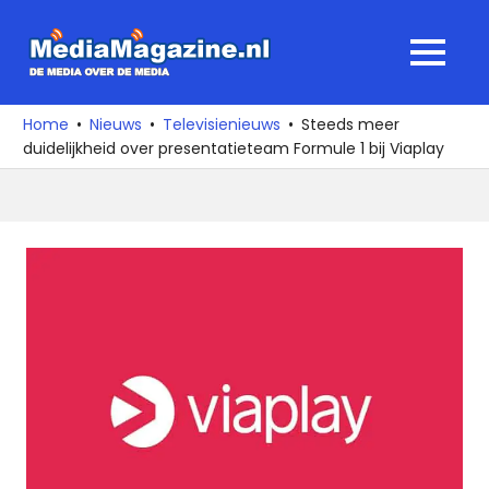
Ga
naar
MediaMagaz
MENU
de
De
inhoud
media
Home
Nieuws
Televisienieuws
Steeds meer
over
duidelijkheid over presentatieteam Formule 1 bij Viaplay
de
media