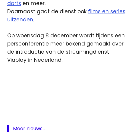
darts
en meer.
Daarnaast gaat de dienst ook
films en series
uitzenden
.
Op woensdag 8 december wordt tijdens een
persconferentie meer bekend gemaakt over
de introductie van de streamingdienst
Viaplay in Nederland.
David
Coulthard
Formule
1
Mika
Meer nieuws...
Häkkinen