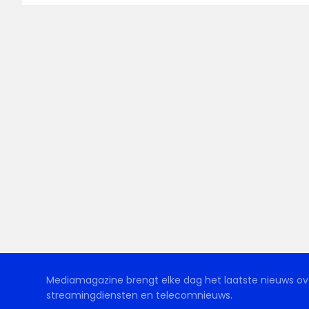
Mediamagazine brengt elke dag het laatste nieuws ove
streamingdiensten en telecomnieuws.