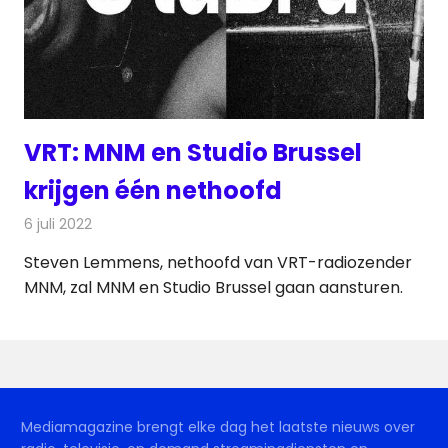
VRT: MNM en Studio Brussel
krijgen één nethoofd
6 juli 2022
Redactie
Radionieuws
Steven Lemmens, nethoofd van VRT-radiozender
MNM, zal MNM en Studio Brussel gaan aansturen.
Mediamagazine brengt elke dag het laatste nieuws over