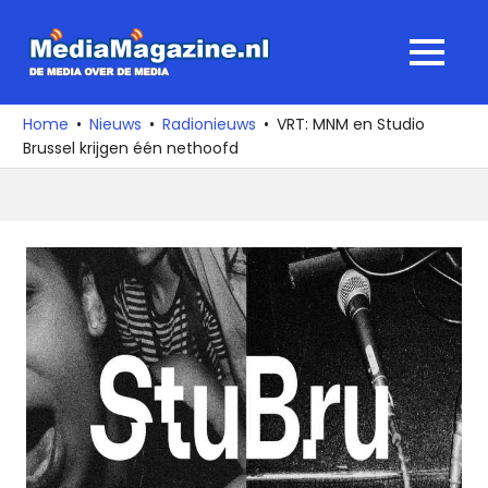
Ga
naar
MediaMagaz
MENU
de
De
inhoud
media
Home
Nieuws
Radionieuws
VRT: MNM en Studio
over
Brussel krijgen één nethoofd
de
media