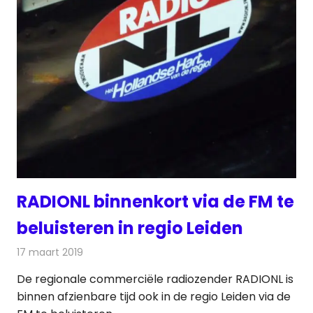
RADIONL binnenkort via de FM te
beluisteren in regio Leiden
17 maart 2019
Redactie
Radionieuws
De regionale commerciële radiozender RADIONL is
binnen afzienbare tijd ook in de regio Leiden via de