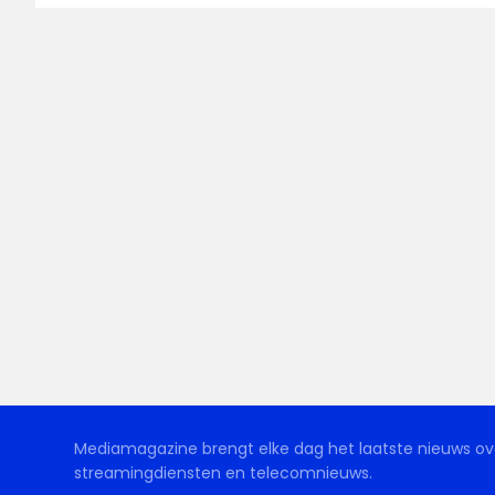
Mediamagazine brengt elke dag het laatste nieuws ove
streamingdiensten en telecomnieuws.