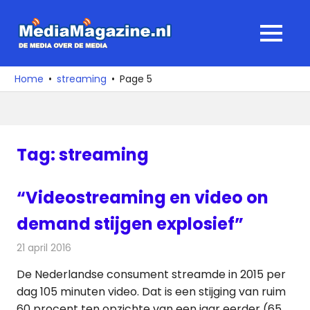
Ga
naar
MediaMagaz
MENU
de
De
inhoud
media
Home
streaming
Page 5
over
de
media
Tag:
streaming
“Videostreaming en video on
demand stijgen explosief”
21 april 2016
Redactie
Internet
,
Nieuws
,
Televisienieuws
De Nederlandse consument streamde in 2015 per
dag 105 minuten video. Dat is een stijging van ruim
60 procent ten opzichte van een jaar eerder (65