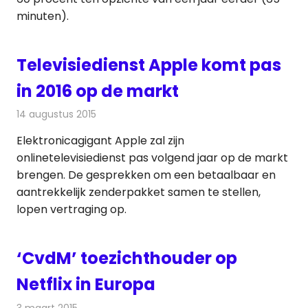
minuten).
Televisiedienst Apple komt pas
in 2016 op de markt
14 augustus 2015
Redactie
Internet
,
Nieuws
,
Televisienieuws
Elektronicagigant Apple zal zijn
onlinetelevisiedienst pas volgend jaar op de markt
brengen. De gesprekken om een betaalbaar en
aantrekkelijk zenderpakket samen te stellen,
lopen vertraging op.
‘CvdM’ toezichthouder op
Netflix in Europa
3 maart 2015
Redactie
Televisienieuws