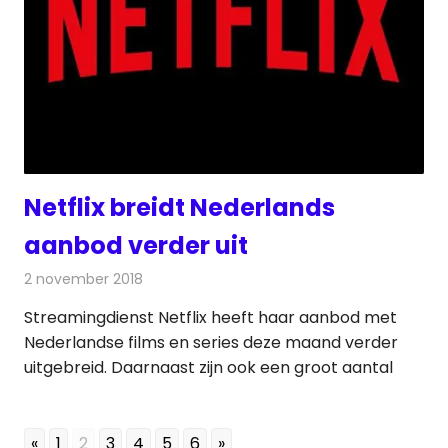
Netflix breidt Nederlands
aanbod verder uit
2 november 2018
Redactie
Televisienieuws
Streamingdienst Netflix heeft haar aanbod met
Nederlandse films en series deze maand verder
uitgebreid. Daarnaast zijn ook een groot aantal
«
1
2
3
4
5
6
»