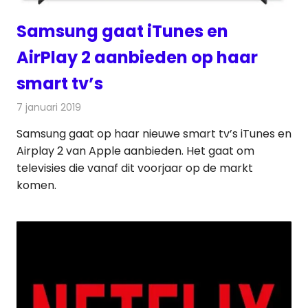
Samsung gaat iTunes en
AirPlay 2 aanbieden op haar
smart tv’s
7 januari 2019
Redactie
Televisienieuws
Samsung gaat op haar nieuwe smart tv’s iTunes en
Airplay 2 van Apple aanbieden. Het gaat om
televisies die vanaf dit voorjaar op de markt
komen.