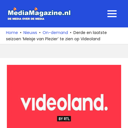
Ga
naar
MediaMagaz
MENU
de
De
inhoud
media
Home
Nieuws
On-demand
Derde en laatste
over
seizoen ‘Meisje van Plezier’ te zien op Videoland
de
media