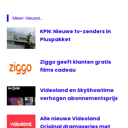
Plezier
On
Meer nieuws...
Demand
rtl
KPN: Nieuwe tv-zenders in
series
Pluspakket
streaming
Videoland
Ziggo geeft klanten gratis
films cadeau
Videoland en SkyShowtime
verhogen abonnementsprijs
Alle nieuwe Videoland
Original dramaseries met