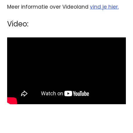
Meer informatie over Videoland
vind je hier.
Video:
films
Meisje
Van