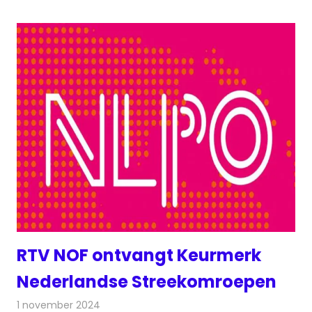
RTV NOF ontvangt Keurmerk
Nederlandse Streekomroepen
1 november 2024
Redactie
Radionieuws