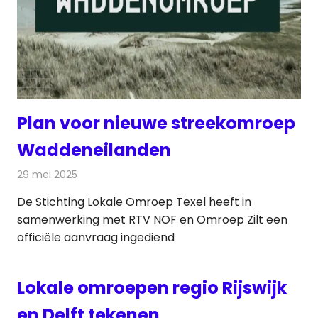
Plan voor nieuwe streekomroep
Waddeneilanden
29 mei 2025
Redactie
Radionieuws
De Stichting Lokale Omroep Texel heeft in
samenwerking met RTV NOF en Omroep Zilt een
officiële aanvraag ingediend
Lokale omroepen regio Rijswijk
en Delft tekenen