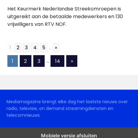
Het Keurmerk Nederlandse Streekomroepen is
uitgereikt aan de betaalde medewerkers en 130
vrijwilligers van RTV NOF.
1
2
3
4
5
...
»
Berichten
Volgende
1
2
3
…
14
»
berichten
paginering
Mediamagazine brengt elke dag het laatste nieuws over
radio, televisie, on demand streamingdiensten en
telecomnieuws.
Mobiele versie afsluiten