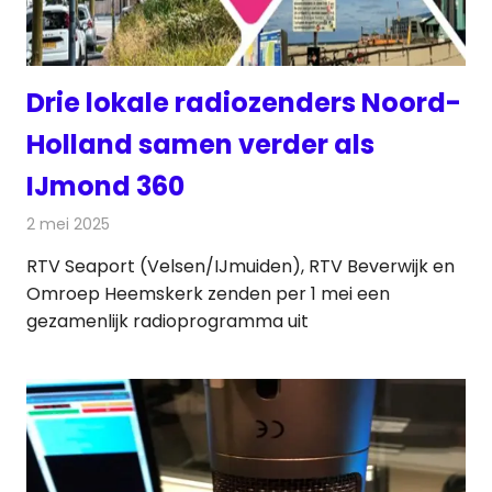
Drie lokale radiozenders Noord-
Holland samen verder als
IJmond 360
2 mei 2025
Redactie
Radionieuws
RTV Seaport (Velsen/IJmuiden), RTV Beverwijk en
Omroep Heemskerk zenden per 1 mei een
gezamenlijk radioprogramma uit