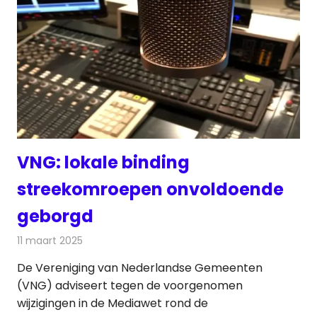
VNG: lokale binding
streekomroepen onvoldoende
geborgd
11 maart 2025
Redactie
Radionieuws
De Vereniging van Nederlandse Gemeenten
(VNG) adviseert tegen de voorgenomen
wijzigingen in de Mediawet rond de