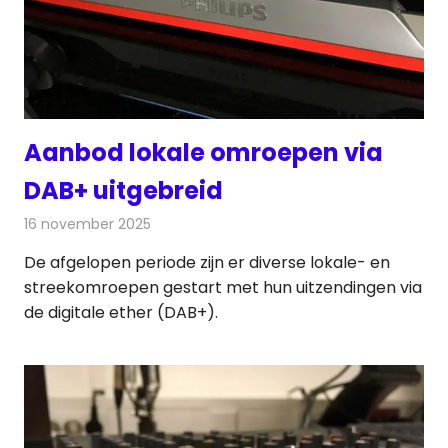
Aanbod lokale omroepen via
DAB+ uitgebreid
16 november 2025
Redactie
Radionieuws
De afgelopen periode zijn er diverse lokale- en
streekomroepen gestart met hun uitzendingen via
de digitale ether (DAB+).