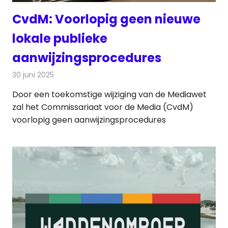
CvdM: Voorlopig geen nieuwe
lokale publieke
aanwijzingsprocedures
30 juni 2025
Redactie
Radionieuws
Door een toekomstige wijziging van de Mediawet
zal het Commissariaat voor de Media (CvdM)
voorlopig geen aanwijzingsprocedures