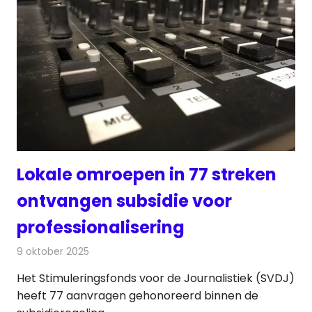
Lokale omroepen in 77 streken
ontvangen subsidie voor
professionalisering
9 oktober 2025
Redactie
Radionieuws
Het Stimuleringsfonds voor de Journalistiek (SVDJ)
heeft 77 aanvragen gehonoreerd binnen de