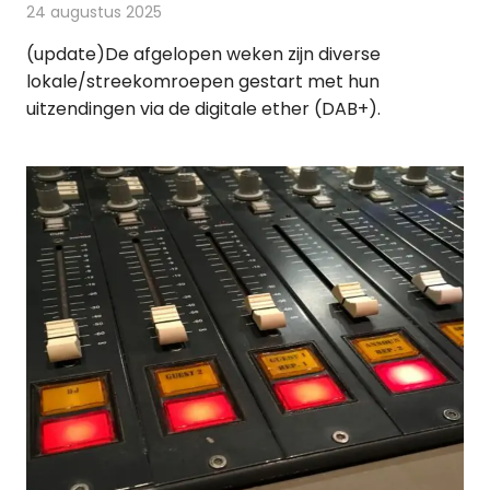
24 augustus 2025
Redactie
Radionieuws
(update)De afgelopen weken zijn diverse
lokale/streekomroepen gestart met hun
uitzendingen via de digitale ether (DAB+).