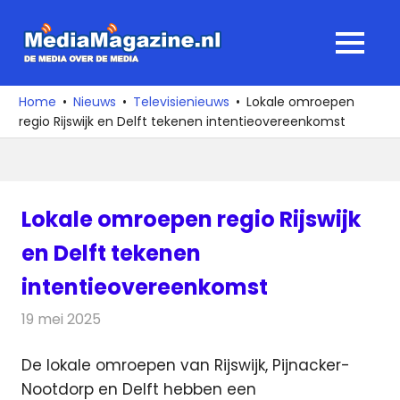
Ga
naar
MediaMagaz
MENU
de
De
inhoud
media
Home
Nieuws
Televisienieuws
Lokale omroepen
over
regio Rijswijk en Delft tekenen intentieovereenkomst
de
media
Lokale omroepen regio Rijswijk
en Delft tekenen
intentieovereenkomst
19 mei 2025
Redactie
Televisienieuws
De lokale omroepen van Rijswijk, Pijnacker-
Nootdorp en Delft hebben een