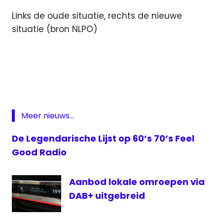
Links de oude situatie, rechts de nieuwe
situatie (bron NLPO)
Feel
Good
Radio
lokale
omroep
Meer nieuws...
Omroep
Delft
De Legendarische Lijst op 60’s 70’s Feel
streekomroep
Good Radio
Aanbod lokale omroepen via
DAB+ uitgebreid