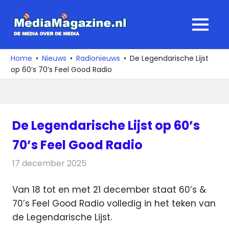
Ga
naar
MediaMagaz
MENU
de
De
inhoud
media
Home
Nieuws
Radionieuws
De Legendarische Lijst
over
op 60’s 70’s Feel Good Radio
de
media
De Legendarische Lijst op 60’s
70’s Feel Good Radio
17 december 2025
Redactie
Radionieuws
Van 18 tot en met 21 december staat 60’s &
70’s Feel Good Radio volledig in het teken van
de Legendarische Lijst.