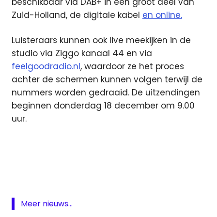
beschikbaar via DAB+ in een groot deel van
Zuid-Holland, de digitale kabel
en online.
Luisteraars kunnen ook live meekijken in de
studio via Ziggo kanaal 44 en via
feelgoodradio.nl
, waardoor ze het proces
achter de schermen kunnen volgen terwijl de
nummers worden gedraaid. De uitzendingen
beginnen donderdag 18 december om 9.00
uur.
DAB
Feel
Good
Radio
Legendarische
Meer nieuws...
Lijst