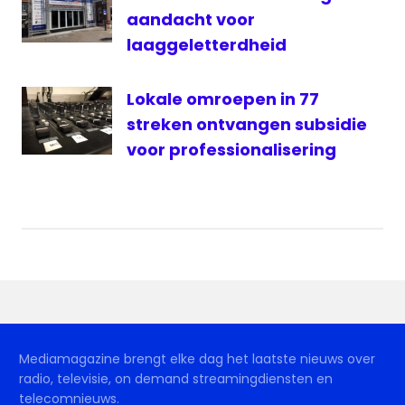
aandacht voor
laaggeletterdheid
Lokale omroepen in 77
streken ontvangen subsidie
voor professionalisering
Mediamagazine brengt elke dag het laatste nieuws over
radio, televisie, on demand streamingdiensten en
telecomnieuws.