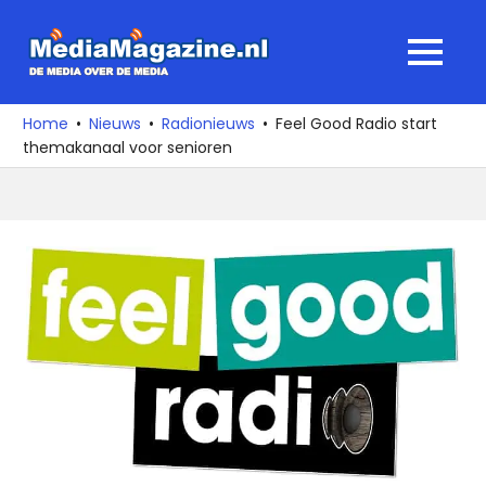
Ga
naar
MediaMagaz
MENU
de
De
inhoud
media
Home
Nieuws
Radionieuws
Feel Good Radio start
over
themakanaal voor senioren
de
media