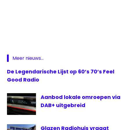
Feel
Good
Radio
lokale
omroep
Meer nieuws...
Nootdorp
Pijnacker
De Legendarische Lijst op 60’s 70’s Feel
Rijswijk
Good Radio
senioren
Aanbod lokale omroepen via
DAB+ uitgebreid
Glazen Radiohuis vraagt