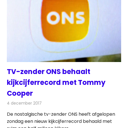
TV-zender ONS behaalt
kijkcijferrecord met Tommy
Cooper
4 december 2017
Redactie
Nieuws
,
Televisienieuws
De nostalgische tv-zender ONS heeft afgelopen
zondag een nieuw kijkcijferrecord behaald met