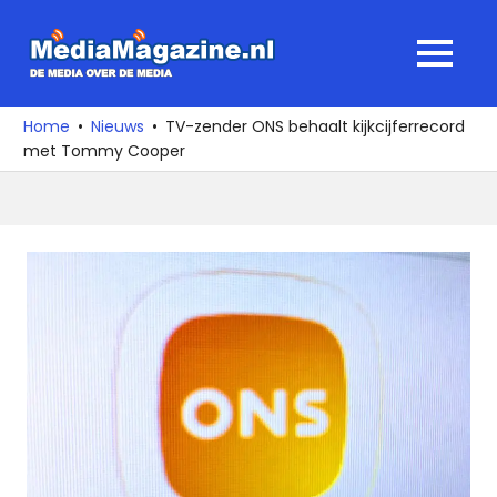
Ga
naar
MediaMagaz
MENU
de
De
inhoud
media
Home
Nieuws
TV-zender ONS behaalt kijkcijferrecord
over
met Tommy Cooper
de
media