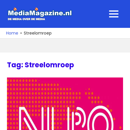
Ga
naar
MediaMagaz
MENU
de
De
inhoud
media
Home
Streelomroep
over
de
media
Tag:
Streelomroep