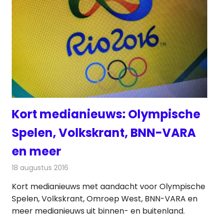
Kort medianieuws: Olympische
Spelen, Volkskrant, BNN-VARA
en meer
18 augustus 2016
Redactie
Andere media over de media
,
Nieuws
Kort medianieuws met aandacht voor Olympische
Spelen, Volkskrant, Omroep West, BNN-VARA en
meer medianieuws uit binnen- en buitenland.