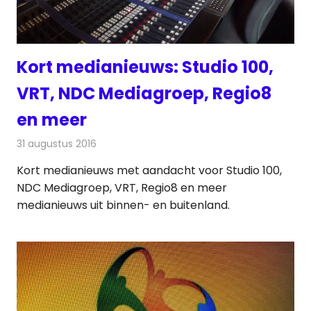
Kort medianieuws: Studio 100,
VRT, NDC Mediagroep, Regio8
en meer
31 augustus 2016
Redactie
Andere media over de media
,
Nieuws
Kort medianieuws met aandacht voor Studio 100,
NDC Mediagroep, VRT, Regio8 en meer
medianieuws uit binnen- en buitenland.