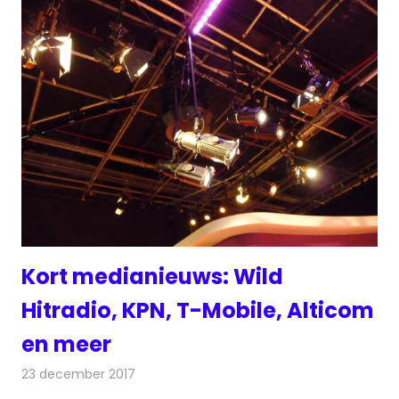
Kort medianieuws: Wild
Hitradio, KPN, T-Mobile, Alticom
en meer
23 december 2017
Redactie
Andere media over de media
,
Nieuws