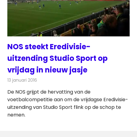
NOS steekt Eredivisie-
uitzending Studio Sport op
vrijdag in nieuw jasje
13 januari 2016
Redactie
Nieuws
,
Radionieuws
,
Televisienieuws
De NOS grijpt de hervatting van de
voetbalcompetitie aan om de vrijdagse Eredivisie-
uitzending van Studio Sport flink op de schop te
nemen.