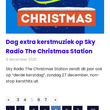
Dag extra kerstmuziek op Sky
Radio The Christmas Station
9 december 2020
Redactie
Radionieuws
Sky Radio The Christmas Station zendt dit jaar ook
op “derde kerstdag”, zondag 27 december, non-
stop kersthits uit.
«
...
3
4
5
6
7
...
»