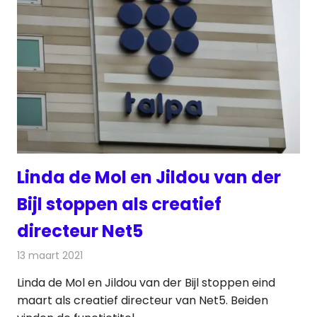
Linda de Mol en Jildou van der
Bijl stoppen als creatief
directeur Net5
13 maart 2021
Redactie
Televisienieuws
Linda de Mol en Jildou van der Bijl stoppen eind
maart als creatief directeur van Net5. Beiden