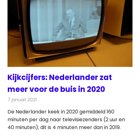
Kijkcijfers: Nederlander zat
meer voor de buis in 2020
7 januari 2021
Redactie
Televisienieuws
De Nederlander keek in 2020 gemiddeld 160
minuten per dag naar televisiezenders (2 uur en
40 minuten); dit is 4 minuten meer dan in 2019.