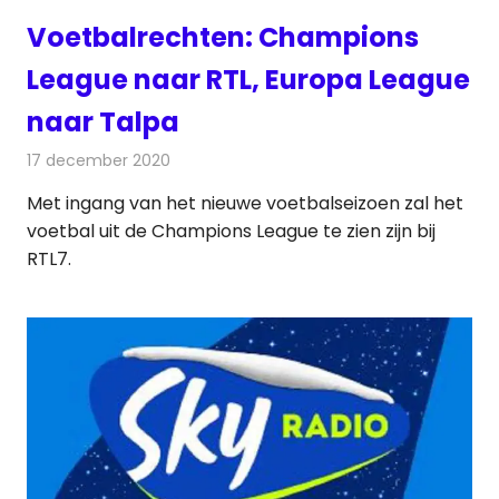
Voetbalrechten: Champions
League naar RTL, Europa League
naar Talpa
17 december 2020
Redactie
Televisienieuws
Met ingang van het nieuwe voetbalseizoen zal het
voetbal uit de Champions League te zien zijn bij
RTL7.