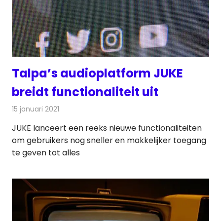
Talpa’s audioplatform JUKE
breidt functionaliteit uit
15 januari 2021
Redactie
Radionieuws
JUKE lanceert een reeks nieuwe functionaliteiten
om gebruikers nog sneller en makkelijker toegang
te geven tot alles