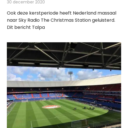
30 december 2020
Redactie
Radionieuws
Ook deze kerstperiode heeft Nederland massaal
naar Sky Radio The Christmas Station geluisterd.
Dit bericht Talpa