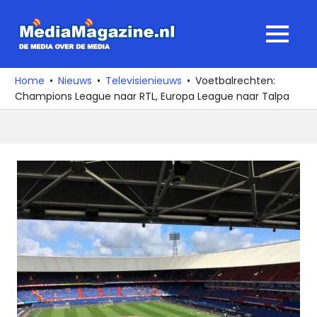
Ga
naar
MediaMagaz
MENU
de
De
inhoud
media
Home
Nieuws
Televisienieuws
Voetbalrechten:
over
Champions League naar RTL, Europa League naar Talpa
de
media