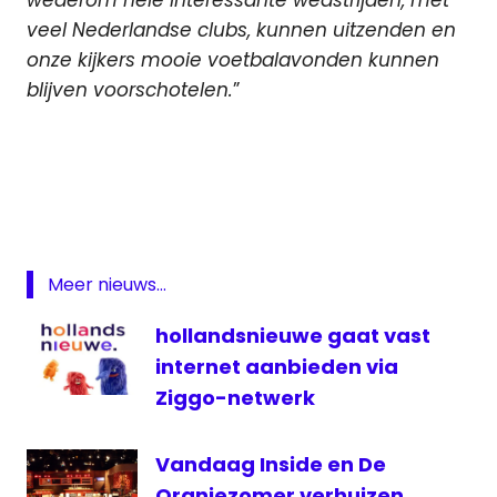
wederom
hele interessante wedstrijden, met
veel Nederlandse clubs, kunnen uitzenden en
onze kijkers mooie voetbalavonden kunnen
blijven voorschotelen.
”
Champions
League
Europa
League
RTL
Meer nieuws...
7
Talpa
hollandsnieuwe gaat vast
televisie
internet aanbieden via
voetbal
Ziggo-netwerk
voetbalrechten
Vandaag Inside en De
Oranjezomer verhuizen