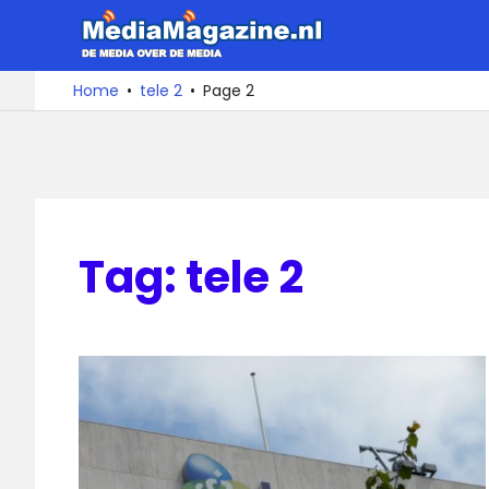
Ga
MediaMa
naar
de
De
Home
tele 2
Page 2
media
inhoud
over
de
media
Tag:
tele 2