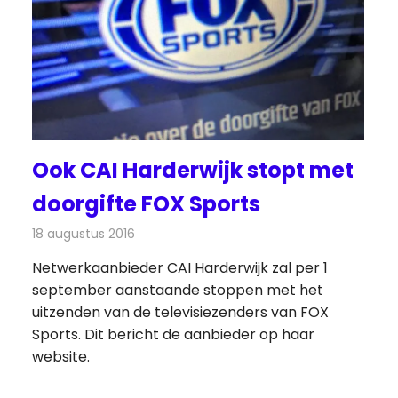
Ook CAI Harderwijk stopt met
doorgifte FOX Sports
18 augustus 2016
Redactie
Kabelzaken
,
Nieuws
,
Televisienieuws
Netwerkaanbieder CAI Harderwijk zal per 1
september aanstaande stoppen met het
uitzenden van de televisiezenders van FOX
Sports. Dit bericht de aanbieder op haar
website.