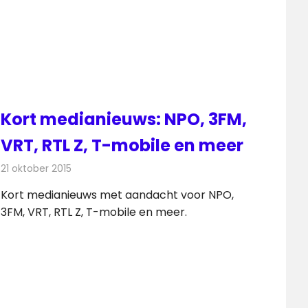
Kort medianieuws: NPO, 3FM,
VRT, RTL Z, T-mobile en meer
21 oktober 2015
Redactie
Andere media over de media
,
Nieuws
Kort medianieuws met aandacht voor NPO,
3FM, VRT, RTL Z, T-mobile en meer.