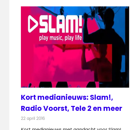
Kort medianieuws: Slam!,
Radio Voorst, Tele 2 en meer
22 april 2016
Redactie
Andere media over de media
,
Nieuws
Kort medianieuws met aandacht voor Slam!,