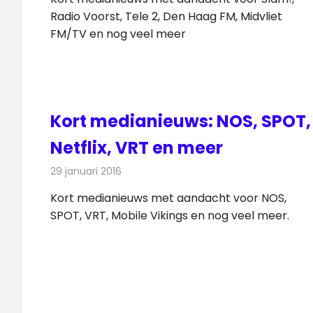
Radio Voorst, Tele 2, Den Haag FM, Midvliet
FM/TV en nog veel meer
Kort medianieuws: NOS, SPOT,
Netflix, VRT en meer
29 januari 2016
Redactie
Andere media over de media
,
Nieuws
Kort medianieuws met aandacht voor NOS,
SPOT, VRT, Mobile Vikings en nog veel meer.