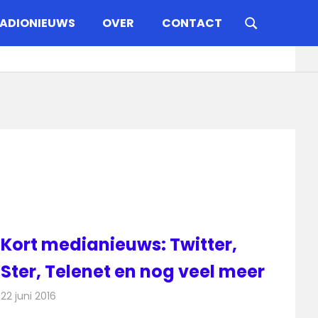
ADIONIEUWS
OVER
CONTACT
Kort medianieuws: Twitter,
Ster, Telenet en nog veel meer
22 juni 2016
Redactie
Andere media over de media
,
Nieuws