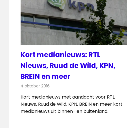
Kort medianieuws: RTL
Nieuws, Ruud de Wild, KPN,
BREIN en meer
4 oktober 2016
Redactie
Andere media over de media
,
Nieuws
Kort medianieuws met aandacht voor RTL
Nieuws, Ruud de Wild, KPN, BREIN en meer kort
medianieuws uit binnen- en buitenland.