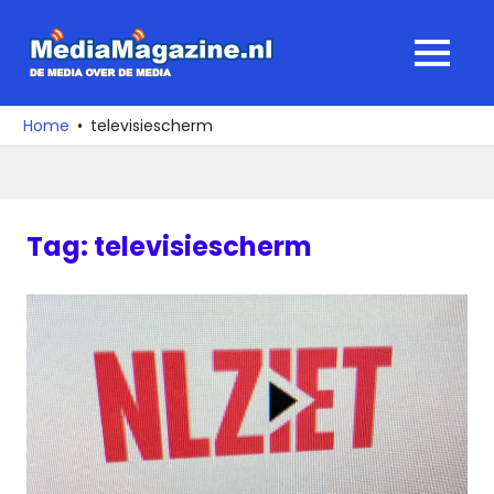
Ga
naar
MediaMagaz
MENU
de
De
inhoud
media
Home
televisiescherm
over
de
media
Tag:
televisiescherm