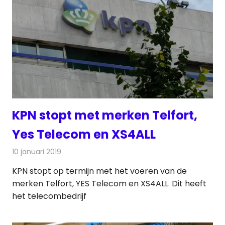
KPN stopt met merken Telfort,
Yes Telecom en XS4ALL
10 januari 2019
Redactie
Telecom
KPN stopt op termijn met het voeren van de
merken Telfort, YES Telecom en XS4ALL. Dit heeft
het telecombedrijf