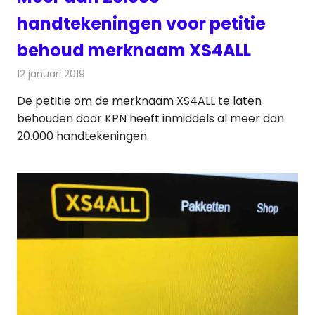
handtekeningen voor petitie
behoud merknaam XS4ALL
12 januari 2019
Redactie
Telecom
De petitie om de merknaam XS4ALL te laten
behouden door KPN heeft inmiddels al meer dan
20.000 handtekeningen.