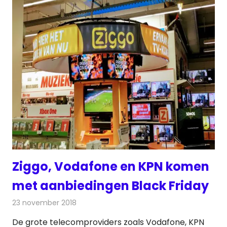
Ziggo, Vodafone en KPN komen
met aanbiedingen Black Friday
23 november 2018
Redactie
Televisienieuws
De grote telecomproviders zoals Vodafone, KPN