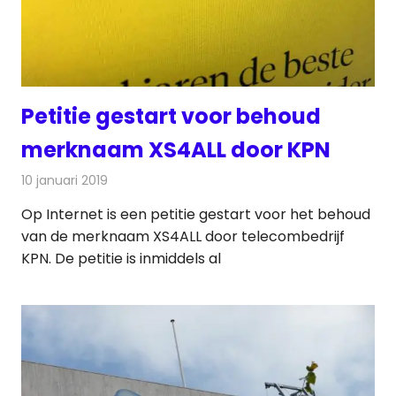
Petitie gestart voor behoud
merknaam XS4ALL door KPN
10 januari 2019
Redactie
Telecom
Op Internet is een petitie gestart voor het behoud
van de merknaam XS4ALL door telecombedrijf
KPN. De petitie is inmiddels al