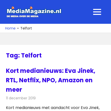
Ga
naar
MediaMagaz
MENU
de
De
inhoud
media
Home
Telfort
over
de
media
Tag:
Telfort
Kort medianieuws: Eva Jinek,
RTL, Netflix, NPO, Amazon en
meer
11 december 2019
Redactie
Andere media over de media
Kort medianieuws met aandacht voor Eva Jinek,