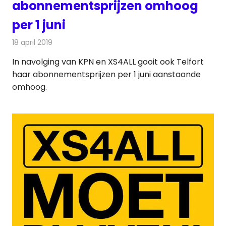
abonnementsprijzen omhoog
per 1 juni
18 april 2019
Redactie
Televisienieuws
In navolging van KPN en XS4ALL gooit ook Telfort
haar abonnementsprijzen per 1 juni aanstaande
omhoog.