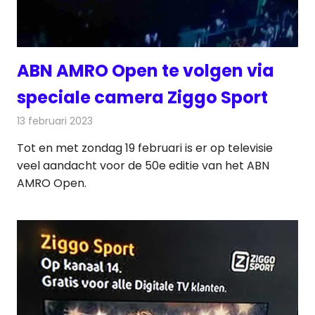
ABN AMRO Open te volgen via
speciale camera Ziggo Sport
13 februari 2023
Redactie
Televisienieuws
Tot en met zondag 19 februari is er op televisie
veel aandacht voor de 50e editie van het ABN
AMRO Open.