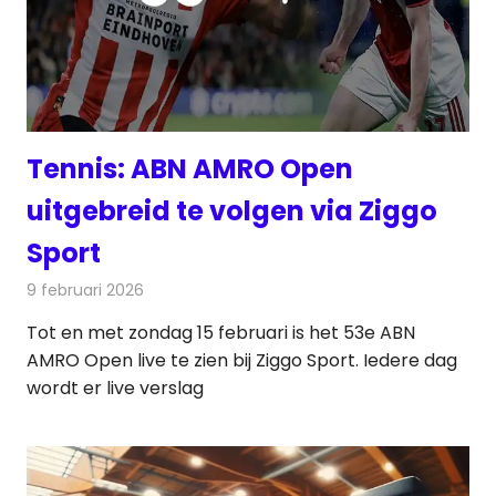
Tennis: ABN AMRO Open
uitgebreid te volgen via Ziggo
Sport
9 februari 2026
Redactie
Televisienieuws
Tot en met zondag 15 februari is het 53e ABN
AMRO Open live te zien bij Ziggo Sport. Iedere dag
wordt er live verslag