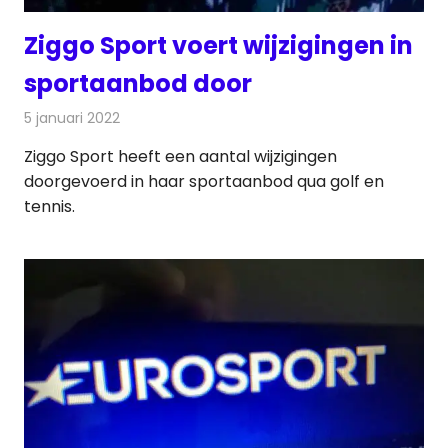
Ziggo Sport voert wijzigingen in
sportaanbod door
5 januari 2022
Redactie
Televisienieuws
Ziggo Sport heeft een aantal wijzigingen
doorgevoerd in haar sportaanbod qua golf en
tennis.