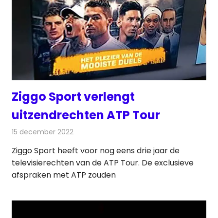
Ziggo Sport verlengt
uitzendrechten ATP Tour
15 december 2022
Redactie
Televisienieuws
Ziggo Sport heeft voor nog eens drie jaar de
televisierechten van de ATP Tour. De exclusieve
afspraken met ATP zouden