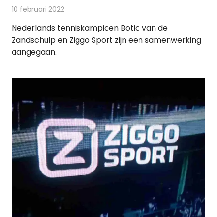
10 februari 2022
Redactie
Televisienieuws
Nederlands tenniskampioen Botic van de
Zandschulp en Ziggo Sport zijn een samenwerking
aangegaan.