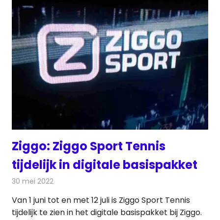
Ziggo: Ziggo Sport Tennis
tijdelijk in digitale basispakket
30 mei 2022
Redactie
Televisienieuws
Van 1 juni tot en met 12 juli is Ziggo Sport Tennis
tijdelijk te zien in het digitale basispakket bij Ziggo.