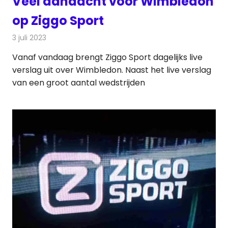
Veel aandacht voor Wimbledon
op Ziggo Sport
3 juli 2023
Redactie
Televisienieuws
Vanaf vandaag brengt Ziggo Sport dagelijks live
verslag uit over Wimbledon. Naast het live verslag
van een groot aantal wedstrijden