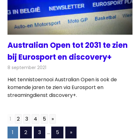
Australian Open tot 2031 te zien
bij Eurosport en discovery+
8 september 2021
Redactie
Televisienieuws
Het tennistoernooi Australian Open is ook de
komende jaren te zien via Eurosport en
streamingdienst discovery+.
1
2
3
4
5
»
Berichten
Volgende
1
2
3
…
5
»
berichten