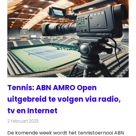
Tennis: ABN AMRO Open
uitgebreid te volgen via radio,
tv en Internet
2 februari 2025
Redactie
Televisienieuws
De komende week wordt het tennistoernooi ABN