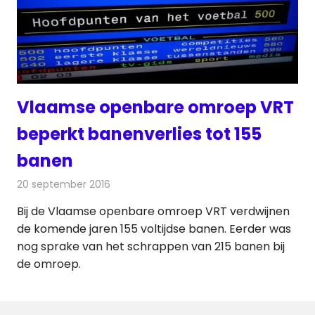
Vlaamse openbare omroep VRT
beperkt banenverlies tot 155
banen
20 september 2016
Redactie
Nieuws
,
Radionieuws
,
Televisienieuws
Bij de Vlaamse openbare omroep VRT verdwijnen
de komende jaren 155 voltijdse banen. Eerder was
nog sprake van het schrappen van 215 banen bij
de omroep.