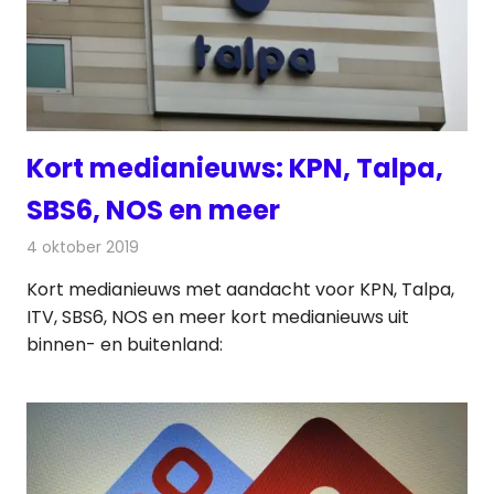
Kort medianieuws: KPN, Talpa,
SBS6, NOS en meer
4 oktober 2019
Redactie
Radionieuws
Kort medianieuws met aandacht voor KPN, Talpa,
ITV, SBS6, NOS en meer kort medianieuws uit
binnen- en buitenland: