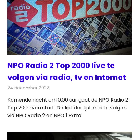
NPO Radio 2 Top 2000 live te
volgen via radio, tv en Internet
24 december 2022
Redactie
Radionieuws
Komende nacht om 0.00 uur gaat de NPO Radio 2
Top 2000 van start. De lijst der lijsten is te volgen
via NPO Radio 2 en NPO 1 Extra.