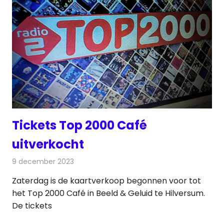
Tickets Top 2000 Café
uitverkocht
9 december 2023
Redactie
Televisienieuws
Zaterdag is de kaartverkoop begonnen voor tot
het Top 2000 Café in Beeld & Geluid te Hilversum.
De tickets