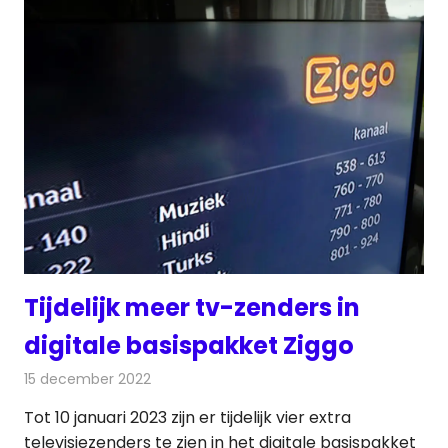
Tijdelijk meer tv-zenders in
digitale basispakket Ziggo
15 december 2022
Redactie
Televisienieuws
Tot 10 januari 2023 zijn er tijdelijk vier extra
televisiezenders te zien in het digitale basispakket