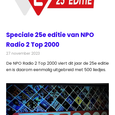
Speciale 25e editie van NPO
Radio 2 Top 2000
27 november 2023
Redactie
Radionieuws
De NPO Radio 2 Top 2000 viert dit jaar de 25e editie
en is daarom eenmalig uitgebreid met 500 liedjes.