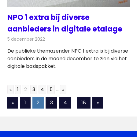
NPO 1 extra bij diverse
aanbieders in digitale etalage
5 december 2022
Redactie
Televisienieuws
De publieke themazender NPO 1 extra is bij diverse
aanbieders in de maand december te zien via het
digitale basispakket.
«
1
2
3
4
5
...
»
Berichten
Vorige
Volgende
«
1
2
3
4
…
18
»
berichten
berichten
paginering