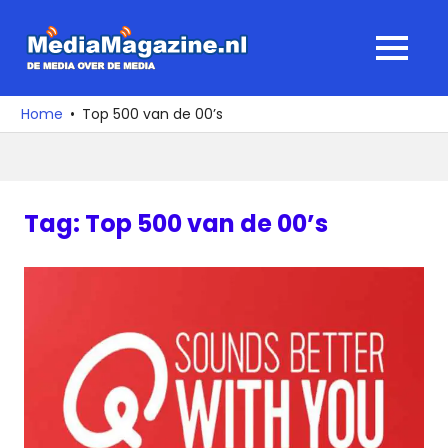
Ga
naar
MediaMagaz
MENU
de
De
inhoud
media
Home
Top 500 van de 00’s
over
de
media
Tag:
Top 500 van de 00’s