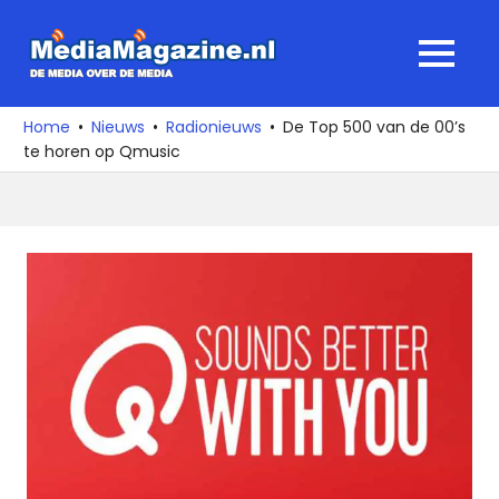
Ga
naar
MediaMagaz
MENU
de
De
inhoud
media
Home
Nieuws
Radionieuws
De Top 500 van de 00’s
over
te horen op Qmusic
de
media