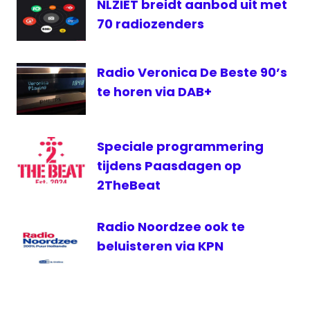
NLZIET breidt aanbod uit met
Top
70 radiozenders
500
van
de
Radio Veronica De Beste 90’s
00's
te horen via DAB+
Speciale programmering
tijdens Paasdagen op
2TheBeat
Radio Noordzee ook te
beluisteren via KPN