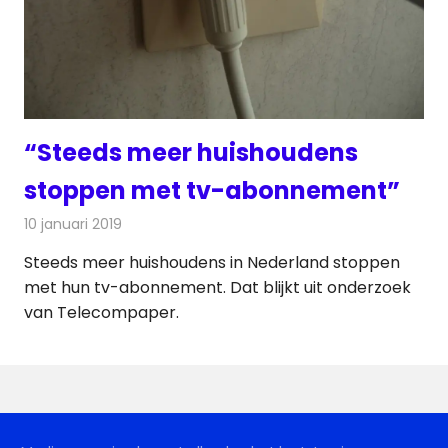
“Steeds meer huishoudens
stoppen met tv-abonnement”
10 januari 2019
Redactie
Televisienieuws
Steeds meer huishoudens in Nederland stoppen
met hun tv-abonnement. Dat blijkt uit onderzoek
van Telecompaper.