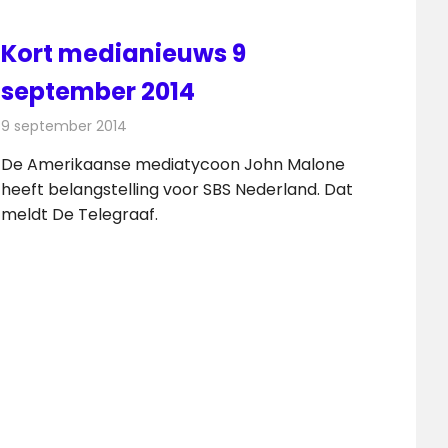
Kort medianieuws 9
september 2014
9 september 2014
Redactie
Andere media over de media
De Amerikaanse mediatycoon John Malone
heeft belangstelling voor SBS Nederland. Dat
meldt De Telegraaf.