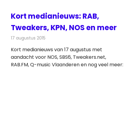
Kort medianieuws: RAB,
Tweakers, KPN, NOS en meer
17 augustus 2015
Redactie
Andere media over de media
,
Nieuws
Kort medianieuws van 17 augustus met
aandacht voor NOS, SBS6, Tweakers.net,
RAB.FM, Q-music Vlaanderen en nog veel meer: