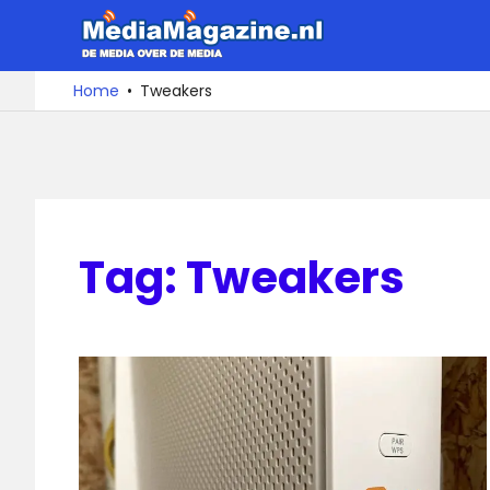
Ga
MediaMa
naar
de
De
Home
Tweakers
media
inhoud
over
de
media
Tag:
Tweakers