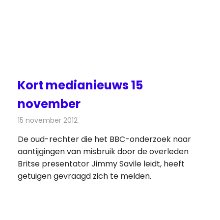
Kort medianieuws 15
november
15 november 2012
Redactie
Andere media over de media
De oud-rechter die het BBC-onderzoek naar
aantijgingen van misbruik door de overleden
Britse presentator Jimmy Savile leidt, heeft
getuigen gevraagd zich te melden.