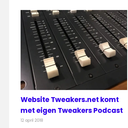
Website Tweakers.net komt
met eigen Tweakers Podcast
12 april 2018
Redactie
Nieuws
,
Radionieuws