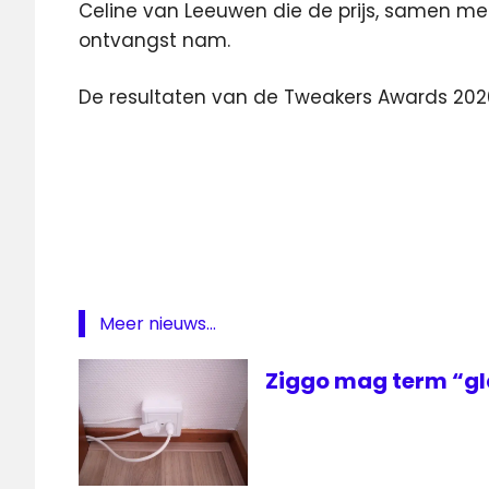
Celine van Leeuwen die de prijs, samen me
ontvangst nam.
De resultaten van de Tweakers Awards 20
Internet
netwerk
Telenet
Tweakers
Tweakers
Awards
Meer nieuws...
ziggo
Ziggo mag term “gl