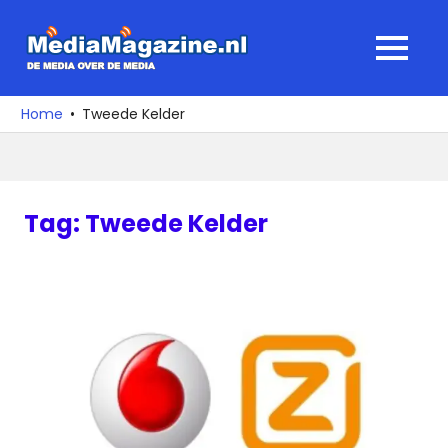
Ga
naar
MediaMagaz
MENU
de
De
inhoud
media
Home
Tweede Kelder
over
de
media
Tag:
Tweede Kelder