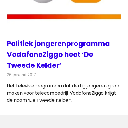
Politiek jongerenprogramma
VodafoneZiggo heet ‘De
Tweede Kelder’
26 januari 2017
Redactie
Kabelzaken
,
Nieuws
,
Televisienieuws
Het televisieprogramma dat dertig jongeren gaan
maken voor telecombedrijf VodafoneZiggo krijgt
de naam ‘De Tweede Kelder’.