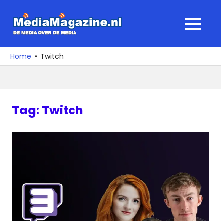
Ga
naar
MediaMagaz
MENU
de
De
inhoud
media
Home
Twitch
over
de
media
Tag:
Twitch