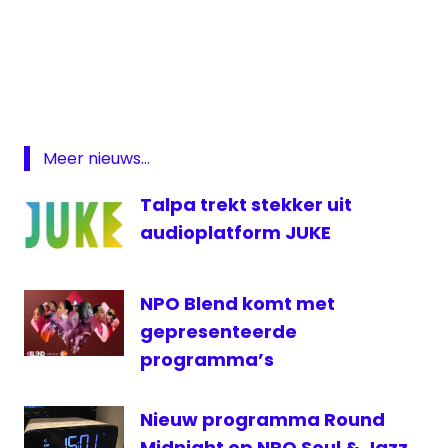
3OpTwitch
NTR
stream
Twitch
Meer nieuws...
Talpa trekt stekker uit
audioplatform JUKE
NPO Blend komt met
gepresenteerde
programma’s
Nieuw programma Round
Midnight op NPO Soul & Jazz