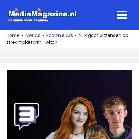
Ga
naar
MediaMagaz
MENU
de
De
inhoud
media
Home
Nieuws
Radionieuws
NTR gaat uitzenden op
over
streamplatform Twitch
de
media