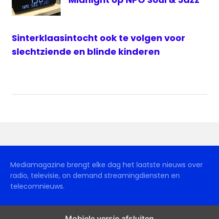
Sinterklaasintocht ook te volgen voor
slechtziende en blinde kinderen
Mediamagazine brengt elke dag het laatste nieuws over
radio, televisie, on demand streamingdiensten en
telecomnieuws.
Mobiele versie afsluiten