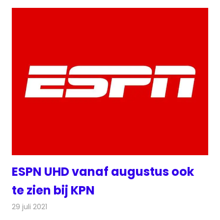
ESPN UHD vanaf augustus ook
te zien bij KPN
29 juli 2021
Redactie
Televisienieuws