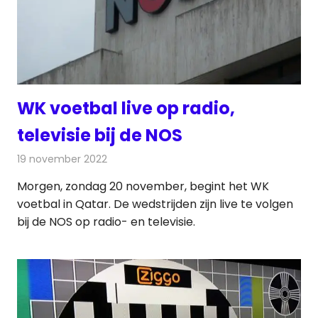
WK voetbal live op radio,
televisie bij de NOS
19 november 2022
Redactie
Radionieuws
Morgen, zondag 20 november, begint het WK
voetbal in Qatar. De wedstrijden zijn live te volgen
bij de NOS op radio- en televisie.