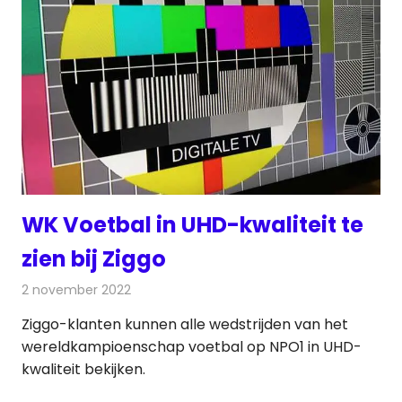
WK Voetbal in UHD-kwaliteit te
zien bij Ziggo
2 november 2022
Redactie
Televisienieuws
Ziggo-klanten kunnen alle wedstrijden van het
wereldkampioenschap voetbal op NPO1 in UHD-
kwaliteit bekijken.