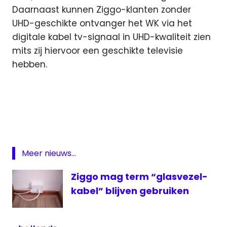
Daarnaast kunnen Ziggo-klanten zonder
UHD-geschikte ontvanger het WK via het
digitale kabel tv-signaal in UHD-kwaliteit zien
mits zij hiervoor een geschikte televisie
hebben.
NPO
UHD
voetbal
WK
Meer nieuws...
ziggo
Ziggo mag term “glasvezel-
kabel” blijven gebruiken