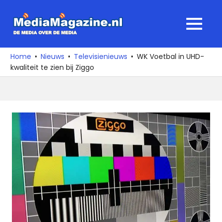
Ga
naar
MediaMagaz
MENU
de
De
inhoud
media
Home
Nieuws
Televisienieuws
WK Voetbal in UHD-
over
kwaliteit te zien bij Ziggo
de
media