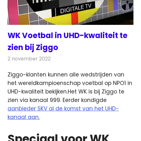
WK Voetbal in UHD-kwaliteit te
zien bij Ziggo
2 november 2022
Redactie
Televisienieuws
Ziggo-klanten kunnen alle wedstrijden van
het wereldkampioenschap voetbal op NPO1 in
UHD-kwaliteit bekijken.
Het WK is bij Ziggo te
zien via kanaal 999. Eerder kondigde
aanbieder SKV al de komst van het UHD-
kanaal aan.
Speciaal voor WK