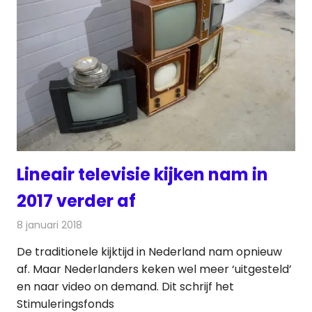
Lineair televisie kijken nam in
2017 verder af
8 januari 2018
Redactie
Nieuws
,
Televisienieuws
De traditionele kijktijd in Nederland nam opnieuw
af. Maar Nederlanders keken wel meer ‘uitgesteld’
en naar video on demand. Dit schrijf het
Stimuleringsfonds