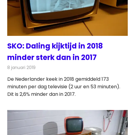
SKO: Daling kijktijd in 2018
minder sterk dan in 2017
8 januari 2019
Redactie
Televisienieuws
De Nederlander keek in 2018 gemiddeld 173
minuten per dag televisie (2 uur en 53 minuten).
Dit is 2,6% minder dan in 2017.