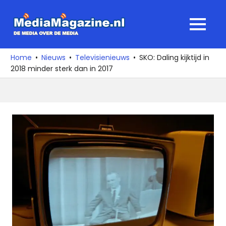
Ga
naar
MediaMagaz
MENU
de
De
inhoud
media
Home
Nieuws
Televisienieuws
SKO: Daling kijktijd in
over
2018 minder sterk dan in 2017
de
media