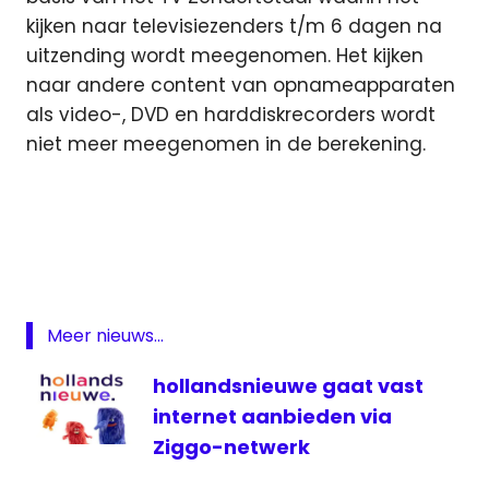
kijken naar televisiezenders t/m 6 dagen na
uitzending wordt meegenomen. Het kijken
naar andere content van opnameapparaten
als video-, DVD en harddiskrecorders wordt
niet meer meegenomen in de berekening.
De
Luizenmoeder
kijkcijfers
kijktijd
Netflix
Meer nieuws...
Stichting
hollandsnieuwe gaat vast
Kijkonderzoek
internet aanbieden via
televisie
Ziggo-netwerk
uitgesteld
kijken