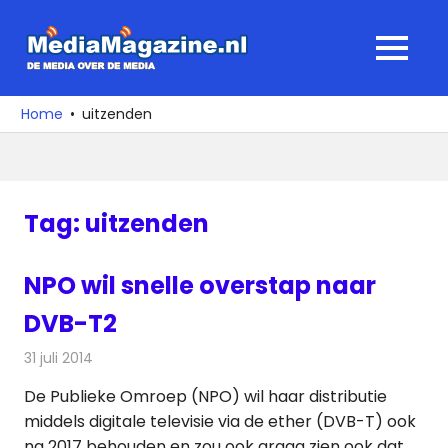
Ga
naar
MediaMagaz
MENU
de
De
inhoud
media
Home
uitzenden
over
de
media
Tag:
uitzenden
NPO wil snelle overstap naar
DVB-T2
31 juli 2014
Redactie
Televisienieuws
De Publieke Omroep (NPO) wil haar distributie
middels digitale televisie via de ether (DVB-T) ook
na 2017 behouden en zou ook graag zien ook dat