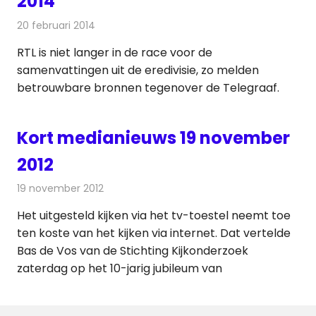
2014
20 februari 2014
Redactie
Andere media over de media
RTL is niet langer in de race voor de
samenvattingen uit de eredivisie, zo melden
betrouwbare bronnen tegenover de Telegraaf.
Kort medianieuws 19 november
2012
19 november 2012
Redactie
Andere media over de media
Het uitgesteld kijken via het tv-toestel neemt toe
ten koste van het kijken via internet. Dat vertelde
Bas de Vos van de Stichting Kijkonderzoek
zaterdag op het 10-jarig jubileum van