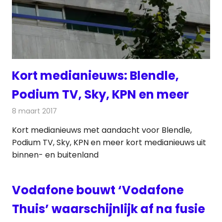
Kort medianieuws: Blendle,
Podium TV, Sky, KPN en meer
8 maart 2017
Redactie
Andere media over de media
,
Nieuws
Kort medianieuws met aandacht voor Blendle,
Podium TV, Sky, KPN en meer kort medianieuws uit
binnen- en buitenland
Vodafone bouwt ‘Vodafone
Thuis’ waarschijnlijk af na fusie