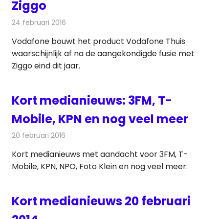
Ziggo
24 februari 2016
Redactie
Telecom
,
Televisienieuws
Vodafone bouwt het product Vodafone Thuis
waarschijnlijk af na de aangekondigde fusie met
Ziggo eind dit jaar.
Kort medianieuws: 3FM, T-
Mobile, KPN en nog veel meer
20 februari 2016
Redactie
Andere media over de media
,
Nieuws
Kort medianieuws met aandacht voor 3FM, T-
Mobile, KPN, NPO, Foto Klein en nog veel meer:
Kort medianieuws 20 februari